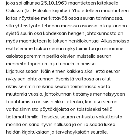
joka sai alkunsa 25.10.1963 maantieteen laitoksella
Oulussa (ks. Häkkilän kirjoitus). Yhä edelleen maantieteen
laitos näyttelee merkittävää osaa seuran toiminnassa,
sillä yhteistyötä tehdään monissa asioissa ja käytännön
syistä suurin osa kahdeksan hengen johtokunnasta on
myös maantieteen laitoksen henkilökuntaa. Alkusanoissa
esittelemme hiukan seuran nykytoimintaa ja annamme
asioista paremmin perillä olevien muistella seuran
menneitä tapahtumia ja tunnelmia omissa
kirjoituksissaan. Näin ennen kaikkea siksi, että seuran
nykyisen johtokunnan jäsenistä valtaosa on ollut
aktiivisemmin mukana seuran toiminnassa vasta
muutamia vuosia. Johtokunnan tietämys menneisyyden
tapahtumista on siis heikko, etenkin, kun osa seuran
varhaisimmista pöytäkirjoista on toistaiseksi teillä
tietämättömillä. Toiseksi, seuran entisistä vaikuttajista
monilla on sana hyvin hallussa ja on ilo saada lukea
heidän kirjoituksiaan ja tervehdyksiään seuralle.