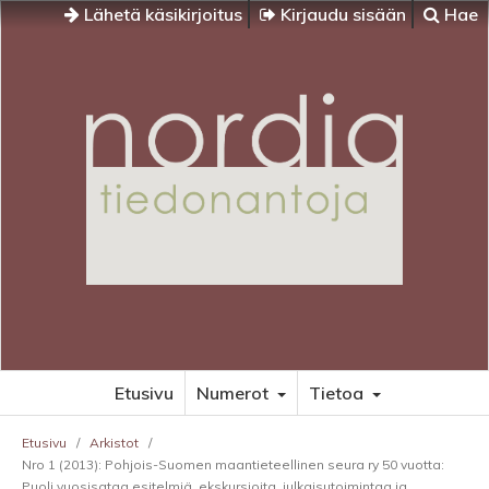
Lähetä käsikirjoitus
Kirjaudu sisään
Hae
Etusivu
Numerot
Tietoa
Etusivu
/
Arkistot
/
Nro 1 (2013): Pohjois-Suomen maantieteellinen seura ry 50 vuotta:
Puoli vuosisataa esitelmiä, ekskursioita, julkaisutoimintaa ja