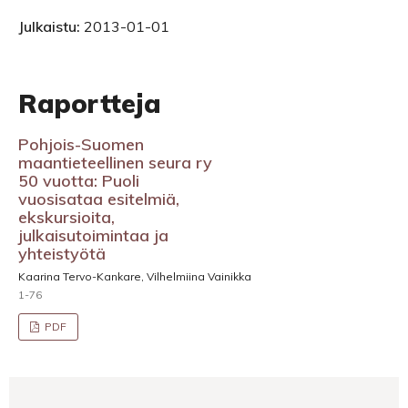
Julkaistu:
2013-01-01
Raportteja
Pohjois-Suomen
maantieteellinen seura ry
50 vuotta: Puoli
vuosisataa esitelmiä,
ekskursioita,
julkaisutoimintaa ja
yhteistyötä
Kaarina Tervo-Kankare, Vilhelmiina Vainikka
1-76
PDF