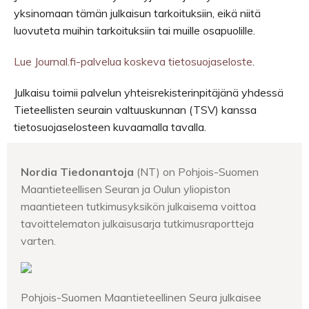
yksinomaan tämän julkaisun tarkoituksiin, eikä niitä
luovuteta muihin tarkoituksiin tai muille osapuolille.
Lue Journal.fi-palvelua koskeva tietosuojaseloste
.
Julkaisu toimii palvelun yhteisrekisterinpitäjänä yhdessä
Tieteellisten seurain valtuuskunnan (TSV) kanssa
tietosuojaselosteen kuvaamalla tavalla.
Nordia Tiedonantoja
(NT) on Pohjois-Suomen
Maantieteellisen Seuran ja Oulun yliopiston
maantieteen tutkimusyksikön julkaisema voittoa
tavoittelematon julkaisusarja tutkimusraportteja
varten.
Pohjois-Suomen Maantieteellinen Seura julkaisee